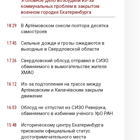
Уголовное дело возбудили из-за
коммунальных проблем в закрытом
военном городке Екатеринбурга
В Артёмовском снесли полтора десятка
18:29
самостроев
Сильные дожди и грозы ожидаются в
17:45
выходные в Свердловской области
Свердловский облсуд отправил в СИЗО
17:26
обвиняемого в вымогательстве жителя
ХМАО
Из-за подтопления на трассе между
16:12
Артёмовским и Килачёвским закрыли
движение
Облсуд не отпустил из СИЗО Реверука,
16:03
обвиняемого в избиении учёного УрО РАН
Историческому центру Екатеринбурга
15:48
присвоили официальный статус
достопримечательного места