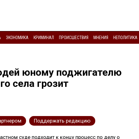
А
ЭКОНОМИКА
КРИМИНАЛ
ПРОИСШЕСТВИЯ
МНЕНИЯ
НЕПОЛИТИКА
юдей юному поджигателю
го села грозит
артнером
Поддержать редакцию
стном суде подходит к концу процесс по делу о