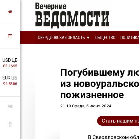
СВЕРДЛОВСКАЯ ОБЛАСТЬ ▼
ОБЩЕСТВО
ПОЛИТИК
USD ЦБ
82.1665
Погубившему л
EUR ЦБ
из новоуральско
94.8366
пожизненное
21.19 Среда, 5 июня 2024
Стать нашим п
В Свердловском обла