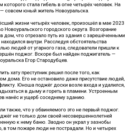
м которого стала гибель в огне четырёх человек. На
— совсем юный житель Новоуральска.
ёсший жизни четырёх человек, произошёл в мае 2023
во Новоуральского городского округа. Возгорание
в дом, что отрезало путь из здания с зарешёченными
о находился внутри. Расследуя обстоятельства
лью людей от угарного газа, следователи пришли к
вершён поджог. Вскоре был найден поджигатель —
оуральска Егор Стародубцев.
лить хату преступник решил после того, как
ом дома. Его не остановило даже присутствие людей,
фликту. Юноша поджёг доски возле входа и удалился,
адыхаться в дыму и гореть в пламени. Устроенным
в нанёс и ущерб соседнему зданию.
и также, что у обвиняемого это не первый поджог.
поджёг не только дом своей несовершеннолетней
роенную к нему баню. Заодно он украл у зазнобы
ю, в том пожаре люди не пострадали. Но и четырех