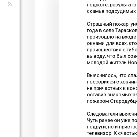
поджоге, результато
скамье подсудимых 
Страшный пожар, ун
года в селе Тараско
произошло на входе 
окнами для всех, кт
происшествия с гибе
выводу, что был со
молодой житель Нов
Выяснилось, что спа
поссорился с хозяин
не причастных к кон
оставив знакомых з
пожаром Стародубце
Следователи выяснил
Чуть ранее он уже 
подруги, но и прист
телевизор. К счасть